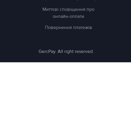
Миттєві сповіщення про
онлайн-оплати
Повернення платежів
GercPay. All right reserved.