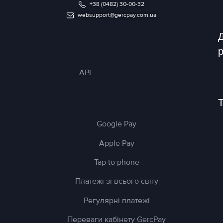
+38 (0482) 30-00-32
websupport@gercpay.com.ua
р
API
Т
Google Pay
Apple Pay
Tap to phone
Платежі зі всього світу
Регулярні платежі
Переваги кабінету GercPay