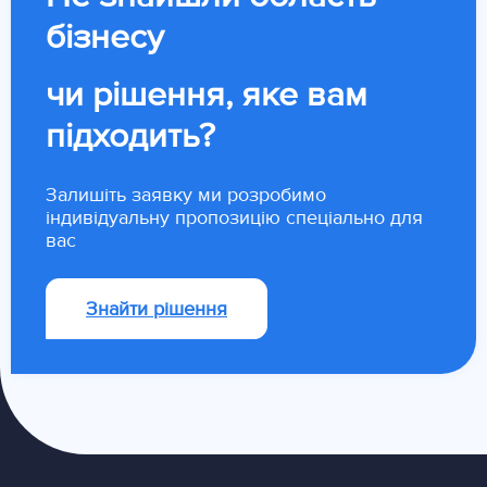
бізнесу
чи рішення, яке вам
підходить?
Залишіть заявку ми розробимо
індивідуальну пропозицію спеціально для
вас
Знайти рішення